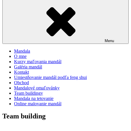
Menu
Mandala
O mne
Kurzy maľovania mandál
Galéria mandál
Kontakt
Umiestňovanie mandál podľa feng shui
Obchod
Mandalové omaľovánky
Team buildingy
Mandala na tetovanie
Online malovanie mandál
Team building