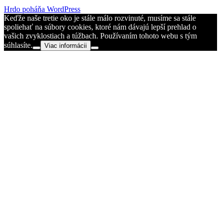
Hrdo poháňa WordPress
Keďže naše tretie oko je stále málo rozvinuté, musíme sa stále
spoliehať na súbory cookies, ktoré nám dávajú lepší prehlad o
vašich zvyklostiach a túžbach. Používaním tohoto webu s tým
súhlasíte.
Viac informácii