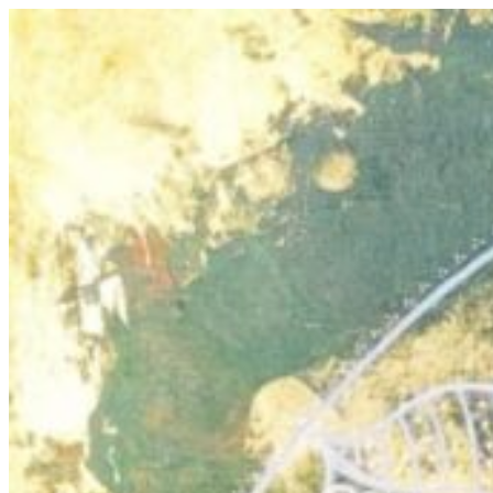
Prejsť
na
obsah