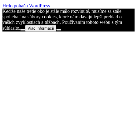
Hrdo poháňa WordPress
Keďže naše tretie oko je stále málo rozvinuté, musíme sa stále
spoliehať na súbory cookies, ktoré nám dávajú lepší prehlad o
vašich zvyklostiach a túžbach. Používaním tohoto webu s tým
súhlasíte.
Viac informácii