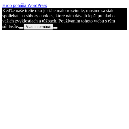
Hrdo poháňa WordPress
Keďže naše tretie oko je stále málo rozvinuté, musíme sa stále
spoliehať na súbory cookies, ktoré nám dávajú lepší prehlad o
vašich zvyklostiach a túžbach. Používaním tohoto webu s tým
súhlasíte.
Viac informácii