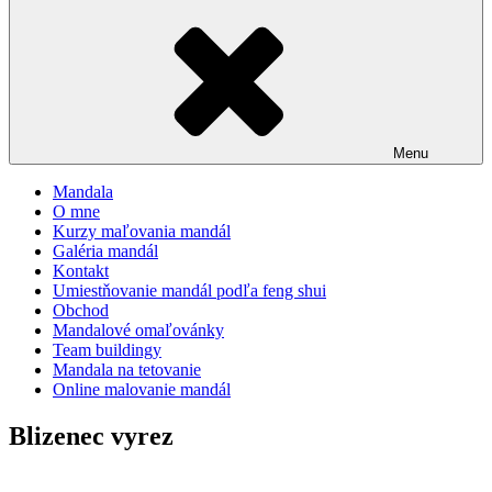
Menu
Mandala
O mne
Kurzy maľovania mandál
Galéria mandál
Kontakt
Umiestňovanie mandál podľa feng shui
Obchod
Mandalové omaľovánky
Team buildingy
Mandala na tetovanie
Online malovanie mandál
Blizenec vyrez