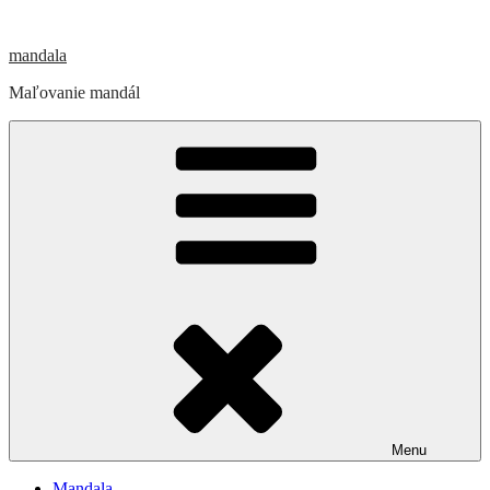
Prejsť
na
mandala
obsah
Maľovanie mandál
Menu
Mandala